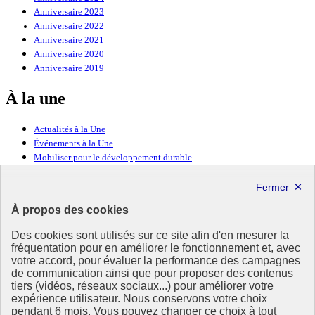
Anniversaire 2023
Anniversaire 2022
Anniversaire 2021
Anniversaire 2020
Anniversaire 2019
À la une
Actualités à la Une
Événements à la Une
Mobiliser pour le développement durable
Forum politique de haut niveau
Lettre d’information ODDyssée vers 2030
À propos des cookies
Ressources
Des cookies sont utilisés sur ce site afin d'en mesurer la
Ressources
fréquentation pour en améliorer le fonctionnement et, avec
votre accord, pour évaluer la performance des campagnes
La Méth’ODD
de communication ainsi que pour proposer des contenus
Gouvernement
tiers (vidéos, réseaux sociaux...) pour améliorer votre
expérience utilisateur. Nous conservons votre choix
Ce site propose l’information de référence concernant l’Agenda
pendant 6 mois. Vous pouvez changer ce choix à tout