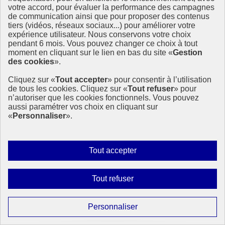
votre accord, pour évaluer la performance des campagnes
de communication ainsi que pour proposer des contenus
tiers (vidéos, réseaux sociaux...) pour améliorer votre
expérience utilisateur. Nous conservons votre choix
pendant 6 mois. Vous pouvez changer ce choix à tout
moment en cliquant sur le lien en bas du site «
Gestion
Rapport 2024 sur l’écart entre les besoins et les
des cookies
».
perspectives en matière de réduction des émissions
Cliquez sur «
Tout accepter
» pour consentir à l’utilisation
Le Rapport 2024 sur l’écart entre les besoins et les perspectives en
de tous les cookies. Cliquez sur «
Tout refuser
» pour
matière de réduction des émissions est le rapport annuel de la série
n’autoriser que les cookies fonctionnels. Vous pouvez
institutionnelle du PNUE traditionnellement lancé avant les
aussi paramétrer vos choix en cliquant sur
négociations annuelles sur le climat.
«
Personnaliser
».
27 octobre 2024 - À l’International
Autoriser
Tout accepter
tous
les
Interdire
Tout refuser
cookies
tous
les
Paramétrer
Personnaliser
cookies
les