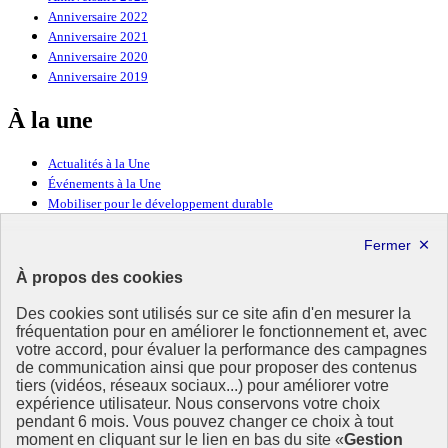
Anniversaire 2022
Anniversaire 2021
Anniversaire 2020
Anniversaire 2019
À la une
Actualités à la Une
Événements à la Une
Mobiliser pour le développement durable
Forum politique de haut niveau
Lettre d’information ODDyssée vers 2030
À propos des cookies
Ressources
Des cookies sont utilisés sur ce site afin d'en mesurer la
fréquentation pour en améliorer le fonctionnement et, avec
Ressources
votre accord, pour évaluer la performance des campagnes
La Méth’ODD
de communication ainsi que pour proposer des contenus
Gouvernement
tiers (vidéos, réseaux sociaux...) pour améliorer votre
expérience utilisateur. Nous conservons votre choix
Ce site propose l’information de référence concernant l’Agenda
pendant 6 mois. Vous pouvez changer ce choix à tout
2030 et la feuille de route de la France. Il valorise la mobilisation de
moment en cliquant sur le lien en bas du site «
Gestion