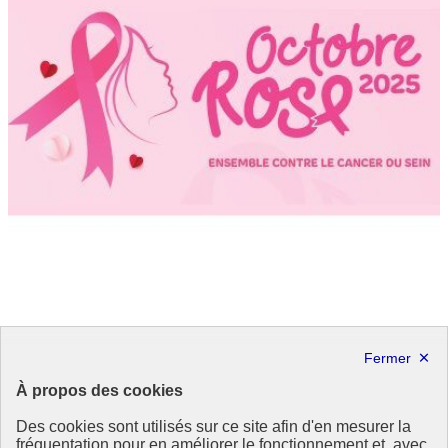
Un nouveau rapport de la FAO évalue les progrès
des indicateurs des objectifs de développement
À propos des cookies
durable liés à l’alimentation et à l’agriculture
Des cookies sont utilisés sur ce site afin d'en mesurer la
La FAO évalue les avancées sur 22 indicateurs couvrant six
fréquentation pour en améliorer le fonctionnement et, avec