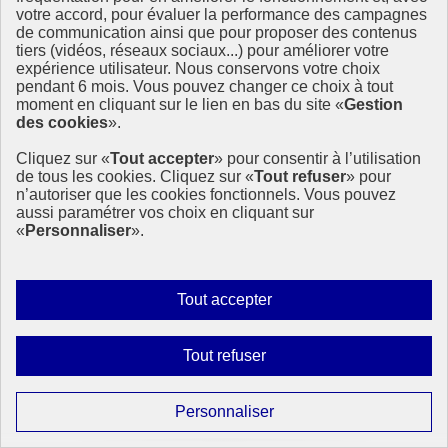
Objectifs de développement durable, mettant en lumière à la fois les
votre accord, pour évaluer la performance des campagnes
réussites et les retards persistants.
de communication ainsi que pour proposer des contenus
tiers (vidéos, réseaux sociaux...) pour améliorer votre
15 octobre 2025 - À l’International
expérience utilisateur. Nous conservons votre choix
pendant 6 mois. Vous pouvez changer ce choix à tout
moment en cliquant sur le lien en bas du site «
Gestion
des cookies
».
Cliquez sur «
Tout accepter
» pour consentir à l’utilisation
de tous les cookies. Cliquez sur «
Tout refuser
» pour
n’autoriser que les cookies fonctionnels. Vous pouvez
aussi paramétrer vos choix en cliquant sur
«
Personnaliser
».
Autoriser
Tout accepter
tous
les
Interdire
Tout refuser
cookies
tous
les
Paramétrer
Personnaliser
cookies
les