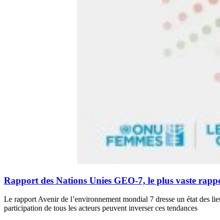
Rapport des Nations Unies GEO-7, le plus vaste rappor
Le rapport Avenir de l’environnement mondial 7 dresse un état des lieu
participation de tous les acteurs peuvent inverser ces tendances