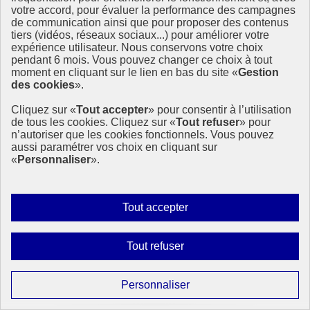
votre accord, pour évaluer la performance des campagnes
Dans un contexte d’urgence écologique, le Volontariat international
de communication ainsi que pour proposer des contenus
d’échange et de solidarité (V.I.E.S.) apparaît comme un outil concret
tiers (vidéos, réseaux sociaux...) pour améliorer votre
et porteur de solutions. Une étude menée par France Volontaires,
expérience utilisateur. Nous conservons votre choix
avec le soutien du ministère de l’Europe et (…)
pendant 6 mois. Vous pouvez changer ce choix à tout
moment en cliquant sur le lien en bas du site «
Gestion
21 juillet 2025 - À l’International - En France
des cookies
».
Cliquez sur «
Tout accepter
» pour consentir à l’utilisation
de tous les cookies. Cliquez sur «
Tout refuser
» pour
n’autoriser que les cookies fonctionnels. Vous pouvez
aussi paramétrer vos choix en cliquant sur
«
Personnaliser
».
Autoriser
Tout accepter
tous
les
Interdire
Tout refuser
cookies
tous
les
Paramétrer
Personnaliser
cookies
les