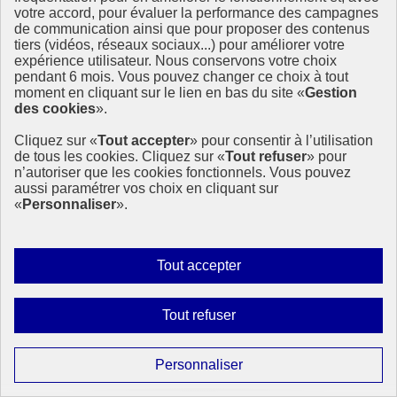
votre accord, pour évaluer la performance des campagnes
de communication ainsi que pour proposer des contenus
tiers (vidéos, réseaux sociaux...) pour améliorer votre
expérience utilisateur. Nous conservons votre choix
pendant 6 mois. Vous pouvez changer ce choix à tout
moment en cliquant sur le lien en bas du site «
Gestion
des cookies
».
Cliquez sur «
Tout accepter
» pour consentir à l’utilisation
de tous les cookies. Cliquez sur «
Tout refuser
» pour
n’autoriser que les cookies fonctionnels. Vous pouvez
aussi paramétrer vos choix en cliquant sur
«
Personnaliser
».
Autoriser
Tout accepter
tous
les
Interdire
Tout refuser
Page précédente
cookies
tous
1
Page
2
les
Paramétrer
Personnaliser
Page suivante
cookies
les