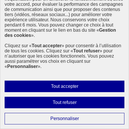
votre accord, pour évaluer la performance des campagnes
de communication ainsi que pour proposer des contenus
tiers (vidéos, réseaux sociaux...) pour améliorer votre
expérience utilisateur. Nous conservons votre choix
pendant 6 mois. Vous pouvez changer ce choix à tout
moment en cliquant sur le lien en bas du site «
Gestion
des cookies
».
Cliquez sur «
Tout accepter
» pour consentir à l’utilisation
de tous les cookies. Cliquez sur «
Tout refuser
» pour
n’autoriser que les cookies fonctionnels. Vous pouvez
aussi paramétrer vos choix en cliquant sur
«
Personnaliser
».
Autoriser
Tout accepter
tous
les
Interdire
Tout refuser
Page précédente
cookies
tous
1
Page
2
les
Paramétrer
Personnaliser
Page suivante
cookies
les