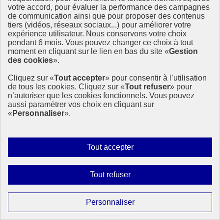
« Quelles sont nos ressources et que pouvons-nous produire ? (…)
votre accord, pour évaluer la performance des campagnes
de communication ainsi que pour proposer des contenus
1er août 2019 - En France
tiers (vidéos, réseaux sociaux...) pour améliorer votre
expérience utilisateur. Nous conservons votre choix
pendant 6 mois. Vous pouvez changer ce choix à tout
moment en cliquant sur le lien en bas du site «
Gestion
des cookies
».
Cliquez sur «
Tout accepter
» pour consentir à l’utilisation
de tous les cookies. Cliquez sur «
Tout refuser
» pour
n’autoriser que les cookies fonctionnels. Vous pouvez
aussi paramétrer vos choix en cliquant sur
«
Personnaliser
».
Autoriser
Tout accepter
tous
les
Interdire
Tout refuser
cookies
tous
les
Paramétrer
Personnaliser
cookies
les