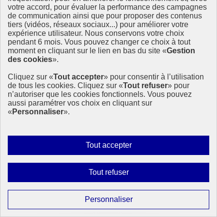
votre accord, pour évaluer la performance des campagnes
de communication ainsi que pour proposer des contenus
tiers (vidéos, réseaux sociaux...) pour améliorer votre
expérience utilisateur. Nous conservons votre choix
pendant 6 mois. Vous pouvez changer ce choix à tout
moment en cliquant sur le lien en bas du site «
Gestion
des cookies
».
Cliquez sur «
Tout accepter
» pour consentir à l’utilisation
de tous les cookies. Cliquez sur «
Tout refuser
» pour
n’autoriser que les cookies fonctionnels. Vous pouvez
aussi paramétrer vos choix en cliquant sur
«
Personnaliser
».
Autoriser
Tout accepter
tous
les
Interdire
Tout refuser
cookies
tous
les
Paramétrer
Personnaliser
cookies
les
Page précédente