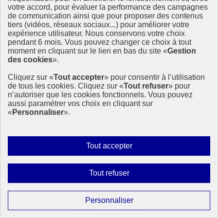
votre accord, pour évaluer la performance des campagnes
de communication ainsi que pour proposer des contenus
tiers (vidéos, réseaux sociaux...) pour améliorer votre
expérience utilisateur. Nous conservons votre choix
pendant 6 mois. Vous pouvez changer ce choix à tout
moment en cliquant sur le lien en bas du site «
Gestion
des cookies
».
Cliquez sur «
Tout accepter
» pour consentir à l’utilisation
de tous les cookies. Cliquez sur «
Tout refuser
» pour
n’autoriser que les cookies fonctionnels. Vous pouvez
aussi paramétrer vos choix en cliquant sur
«
Personnaliser
».
Autoriser
Tout accepter
tous
les
Interdire
Tout refuser
cookies
tous
les
Paramétrer
Personnaliser
cookies
les
Page précédente