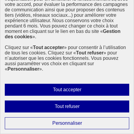
votre accord, pour évaluer la performance des campagnes
de communication ainsi que pour proposer des contenus
tiers (vidéos, réseaux sociaux...) pour améliorer votre
Evaluer la région Grand Est au regard des ODD
expérience utilisateur. Nous conservons votre choix
pendant 6 mois. Vous pouvez changer ce choix à tout
moment en cliquant sur le lien en bas du site «
Gestion
Dans la lignée des régions Occitanie, Normandie, Pays de la Loire
des cookies
».
ou Provence Alpes Côte d’Azur, au tour de Grand Est de publier un
tableau de bord Agenda 2030 avec quelques nuances, notamment
Cliquez sur «
Tout accepter
» pour consentir à l’utilisation
pour tenir compte de spécificités régionales ou de la disponibilité de
de tous les cookies. Cliquez sur «
Tout refuser
» pour
nouveaux indicateurs.
n’autoriser que les cookies fonctionnels. Vous pouvez
aussi paramétrer vos choix en cliquant sur
18 mars 2022 - En France
«
Personnaliser
».
Autoriser
Tout accepter
tous
les
Interdire
Tout refuser
cookies
tous
les
Paramétrer
Personnaliser
cookies
les