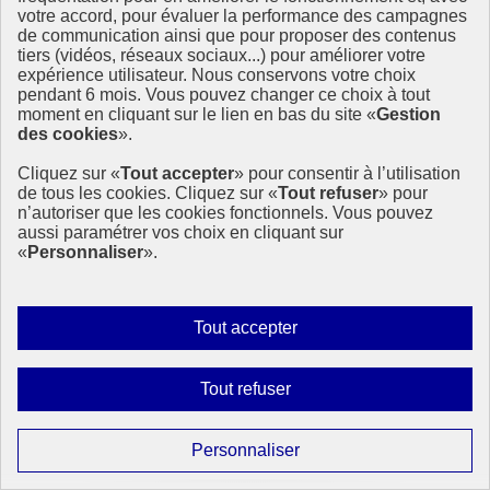
votre accord, pour évaluer la performance des campagnes
de communication ainsi que pour proposer des contenus
tiers (vidéos, réseaux sociaux...) pour améliorer votre
Étincelles, une campagne internationale pour
expérience utilisateur. Nous conservons votre choix
promouvoir le sport au féminin
pendant 6 mois. Vous pouvez changer ce choix à tout
moment en cliquant sur le lien en bas du site «
Gestion
des cookies
».
Cette année, la France est fière d’accueillir les premiers Jeux
Olympiques et Paralympiques (JOP) paritaires de l’histoire. À cette
Cliquez sur «
Tout accepter
» pour consentir à l’utilisation
occasion, ONU Femmes France souhaite mettre en lumière les
de tous les cookies. Cliquez sur «
Tout refuser
» pour
enjeux liés au genre dans le monde du sport afin qu’il soit plus
n’autoriser que les cookies fonctionnels. Vous pouvez
inclusif et égalitaire.
aussi paramétrer vos choix en cliquant sur
27 juin 2024 - En France
«
Personnaliser
».
Autoriser
Tout accepter
tous
les
Interdire
Tout refuser
cookies
tous
les
Paramétrer
Personnaliser
cookies
les