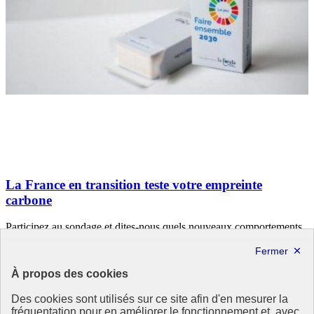
La France en transition teste votre empreinte
carbone
Participez au sondage et dites-nous quels nouveaux comportements
vous seriez en mesure d’adopter pour réduire votre empreinte
écologique !
À propos des cookies
23 septembre 2020 - En France
Des cookies sont utilisés sur ce site afin d'en mesurer la
fréquentation pour en améliorer le fonctionnement et, avec