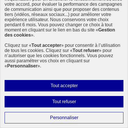
votre accord, pour évaluer la performance des campagnes
de communication ainsi que pour proposer des contenus
tiers (vidéos, réseaux sociaux...) pour améliorer votre
expérience utilisateur. Nous conservons votre choix
pendant 6 mois. Vous pouvez changer ce choix à tout
moment en cliquant sur le lien en bas du site «
Gestion
des cookies
».
Cliquez sur «
Tout accepter
» pour consentir à l’utilisation
de tous les cookies. Cliquez sur «
Tout refuser
» pour
n’autoriser que les cookies fonctionnels. Vous pouvez
aussi paramétrer vos choix en cliquant sur
«
Personnaliser
».
Autoriser
Tout accepter
tous
les
Interdire
Tout refuser
cookies
tous
les
Paramétrer
Personnaliser
cookies
Page précédente
les