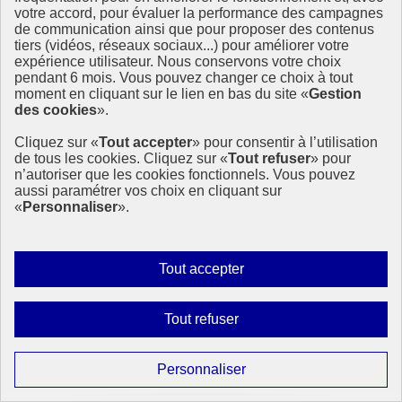
Concours #DatavizODD : les projets primés !
votre accord, pour évaluer la performance des campagnes
de communication ainsi que pour proposer des contenus
Donner de la plus-value aux indicateurs associés aux ODD et
tiers (vidéos, réseaux sociaux...) pour améliorer votre
faciliter la communication sur les ODD en direction de tous les
expérience utilisateur. Nous conservons votre choix
publics, tel était l’objectif fixé aux candidats du concours
pendant 6 mois. Vous pouvez changer ce choix à tout
#DatavizODD.
moment en cliquant sur le lien en bas du site «
Gestion
Le 13 décembre 2017, pendant le salon (…)
des cookies
».
16 janvier 2018 - En France
Cliquez sur «
Tout accepter
» pour consentir à l’utilisation
de tous les cookies. Cliquez sur «
Tout refuser
» pour
n’autoriser que les cookies fonctionnels. Vous pouvez
aussi paramétrer vos choix en cliquant sur
«
Personnaliser
».
Autoriser
Tout accepter
tous
les
Interdire
Tout refuser
cookies
tous
les
Paramétrer
Personnaliser
cookies
les