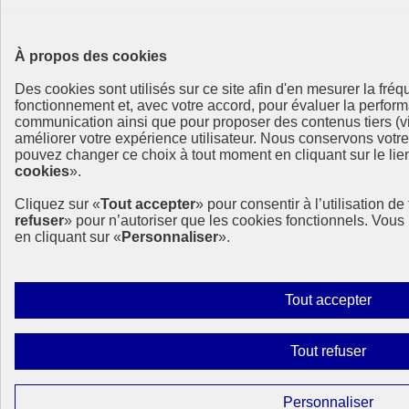
À propos des cookies
Des cookies sont utilisés sur ce site afin d'en mesurer la fré
fonctionnement et, avec votre accord, pour évaluer la perf
communication ainsi que pour proposer des contenus tiers (vi
améliorer votre expérience utilisateur. Nous conservons votr
pouvez changer ce choix à tout moment en cliquant sur le lien
cookies
».
Cliquez sur «
Tout accepter
» pour consentir à l’utilisation d
refuser
» pour n’autoriser que les cookies fonctionnels. Vou
en cliquant sur «
Personnaliser
».
Autor
Tout accepter
tous
les
Interdi
Tout refuser
cooki
tous
les
Param
Personnaliser