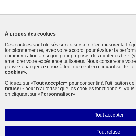
À propos des cookies
Des cookies sont utilisés sur ce site afin d'en mesurer la fré
fonctionnement et, avec votre accord, pour évaluer la perf
communication ainsi que pour proposer des contenus tiers (vi
améliorer votre expérience utilisateur. Nous conservons votr
pouvez changer ce choix à tout moment en cliquant sur le lien
cookies
».
Cliquez sur «
Tout accepter
» pour consentir à l’utilisation d
refuser
» pour n’autoriser que les cookies fonctionnels. Vou
en cliquant sur «
Personnaliser
».
Autor
Tout accepter
tous
les
Interdi
Tout refuser