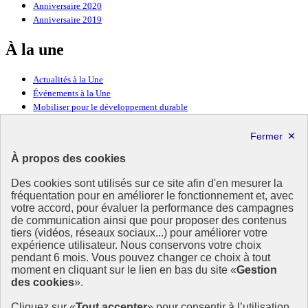
Anniversaire 2020
Anniversaire 2019
À la une
Actualités à la Une
Événements à la Une
Mobiliser pour le développement durable
Forum politique de haut niveau
Lettre d’information ODDyssée vers 2030
À propos des cookies
Ressources
Des cookies sont utilisés sur ce site afin d'en mesurer la
Ressources
fréquentation pour en améliorer le fonctionnement et, avec
votre accord, pour évaluer la performance des campagnes
La Méth’ODD
de communication ainsi que pour proposer des contenus
Gouvernement
tiers (vidéos, réseaux sociaux...) pour améliorer votre
expérience utilisateur. Nous conservons votre choix
Ce site propose l’information de référence concernant l’Agenda
pendant 6 mois. Vous pouvez changer ce choix à tout
2030 et la feuille de route de la France. Il valorise la mobilisation de
moment en cliquant sur le lien en bas du site «
Gestion
tous les acteurs.
des cookies
».
info.gouv.fr
- ouvre une nouvelle fenêtre
Cliquez sur «
Tout accepter
» pour consentir à l’utilisation