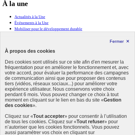
À la une
Actualités à la Une
Événements à la Une
Mobiliser pour le développement durable
Forum politique de haut niveau
Lettre d’information ODDyssée vers 2030
À propos des cookies
Ressources
Des cookies sont utilisés sur ce site afin d'en mesurer la
fréquentation pour en améliorer le fonctionnement et, avec
Ressources
votre accord, pour évaluer la performance des campagnes
La Méth’ODD
de communication ainsi que pour proposer des contenus
Gouvernement
tiers (vidéos, réseaux sociaux...) pour améliorer votre
expérience utilisateur. Nous conservons votre choix
Ce site propose l’information de référence concernant l’Agenda
pendant 6 mois. Vous pouvez changer ce choix à tout
2030 et la feuille de route de la France. Il valorise la mobilisation de
moment en cliquant sur le lien en bas du site «
Gestion
tous les acteurs.
des cookies
».
info.gouv.fr
- ouvre une nouvelle fenêtre
Cliquez sur «
Tout accepter
» pour consentir à l’utilisation
service-public.fr
- ouvre une nouvelle fenêtre
de tous les cookies. Cliquez sur «
Tout refuser
» pour
legifrance.gouv.fr
- ouvre une nouvelle fenêtre
n’autoriser que les cookies fonctionnels. Vous pouvez
data.gouv.fr
- ouvre une nouvelle fenêtre
aussi paramétrer vos choix en cliquant sur