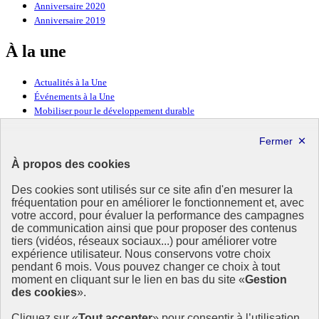
Anniversaire 2020
Anniversaire 2019
À la une
Actualités à la Une
Événements à la Une
Mobiliser pour le développement durable
Forum politique de haut niveau
Lettre d’information ODDyssée vers 2030
À propos des cookies
Ressources
Des cookies sont utilisés sur ce site afin d'en mesurer la
Ressources
fréquentation pour en améliorer le fonctionnement et, avec
votre accord, pour évaluer la performance des campagnes
La Méth’ODD
de communication ainsi que pour proposer des contenus
Gouvernement
tiers (vidéos, réseaux sociaux...) pour améliorer votre
expérience utilisateur. Nous conservons votre choix
Ce site propose l’information de référence concernant l’Agenda
pendant 6 mois. Vous pouvez changer ce choix à tout
2030 et la feuille de route de la France. Il valorise la mobilisation de
moment en cliquant sur le lien en bas du site «
Gestion
tous les acteurs.
des cookies
».
info.gouv.fr
- ouvre une nouvelle fenêtre
Cliquez sur «
Tout accepter
» pour consentir à l’utilisation