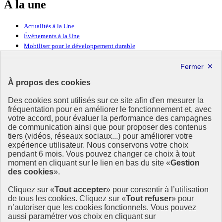
À la une
Actualités à la Une
Événements à la Une
Mobiliser pour le développement durable
Forum politique de haut niveau
Lettre d’information ODDyssée vers 2030
À propos des cookies
Ressources
Des cookies sont utilisés sur ce site afin d'en mesurer la
fréquentation pour en améliorer le fonctionnement et, avec
Ressources
votre accord, pour évaluer la performance des campagnes
La Méth’ODD
de communication ainsi que pour proposer des contenus
Gouvernement
tiers (vidéos, réseaux sociaux...) pour améliorer votre
expérience utilisateur. Nous conservons votre choix
Ce site propose l’information de référence concernant l’Agenda
pendant 6 mois. Vous pouvez changer ce choix à tout
2030 et la feuille de route de la France. Il valorise la mobilisation de
moment en cliquant sur le lien en bas du site «
Gestion
tous les acteurs.
des cookies
».
info.gouv.fr
- ouvre une nouvelle fenêtre
Cliquez sur «
Tout accepter
» pour consentir à l’utilisation
service-public.fr
- ouvre une nouvelle fenêtre
de tous les cookies. Cliquez sur «
Tout refuser
» pour
legifrance.gouv.fr
- ouvre une nouvelle fenêtre
n’autoriser que les cookies fonctionnels. Vous pouvez
data.gouv.fr
- ouvre une nouvelle fenêtre
aussi paramétrer vos choix en cliquant sur