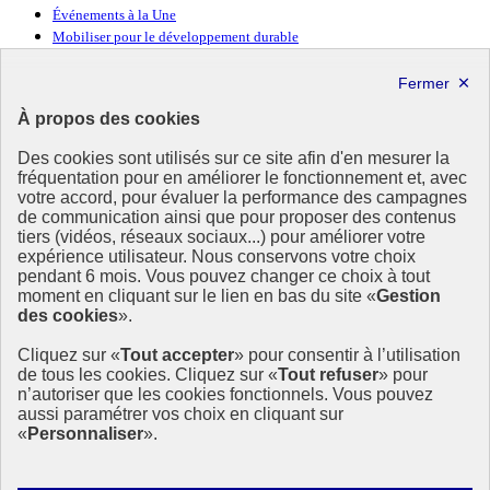
Événements à la Une
Mobiliser pour le développement durable
Forum politique de haut niveau
Lettre d’information ODDyssée vers 2030
À propos des cookies
Ressources
Des cookies sont utilisés sur ce site afin d'en mesurer la
Ressources
fréquentation pour en améliorer le fonctionnement et, avec
votre accord, pour évaluer la performance des campagnes
La Méth’ODD
de communication ainsi que pour proposer des contenus
Gouvernement
tiers (vidéos, réseaux sociaux...) pour améliorer votre
expérience utilisateur. Nous conservons votre choix
Ce site propose l’information de référence concernant l’Agenda
pendant 6 mois. Vous pouvez changer ce choix à tout
2030 et la feuille de route de la France. Il valorise la mobilisation de
moment en cliquant sur le lien en bas du site «
Gestion
tous les acteurs.
des cookies
».
info.gouv.fr
- ouvre une nouvelle fenêtre
Cliquez sur «
Tout accepter
» pour consentir à l’utilisation
service-public.fr
- ouvre une nouvelle fenêtre
de tous les cookies. Cliquez sur «
Tout refuser
» pour
legifrance.gouv.fr
- ouvre une nouvelle fenêtre
n’autoriser que les cookies fonctionnels. Vous pouvez
data.gouv.fr
- ouvre une nouvelle fenêtre
aussi paramétrer vos choix en cliquant sur
«
Personnaliser
».
Plan du site
Accessibilité
Mentions légales