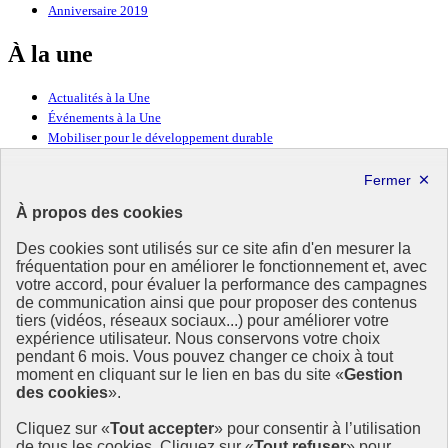
Anniversaire 2019
À la une
Actualités à la Une
Événements à la Une
Mobiliser pour le développement durable
Forum politique de haut niveau
Lettre d’information ODDyssée vers 2030
À propos des cookies
Ressources
Des cookies sont utilisés sur ce site afin d'en mesurer la
Ressources
fréquentation pour en améliorer le fonctionnement et, avec
votre accord, pour évaluer la performance des campagnes
La Méth’ODD
de communication ainsi que pour proposer des contenus
Gouvernement
tiers (vidéos, réseaux sociaux...) pour améliorer votre
expérience utilisateur. Nous conservons votre choix
Ce site propose l’information de référence concernant l’Agenda
pendant 6 mois. Vous pouvez changer ce choix à tout
2030 et la feuille de route de la France. Il valorise la mobilisation de
moment en cliquant sur le lien en bas du site «
Gestion
tous les acteurs.
des cookies
».
info.gouv.fr
- ouvre une nouvelle fenêtre
Cliquez sur «
Tout accepter
» pour consentir à l’utilisation
service-public.fr
- ouvre une nouvelle fenêtre
de tous les cookies. Cliquez sur «
Tout refuser
» pour