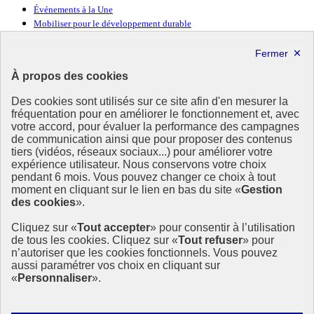
Événements à la Une
Mobiliser pour le développement durable
Forum politique de haut niveau
Lettre d’information ODDyssée vers 2030
À propos des cookies
Ressources
Des cookies sont utilisés sur ce site afin d'en mesurer la
Ressources
fréquentation pour en améliorer le fonctionnement et, avec
votre accord, pour évaluer la performance des campagnes
La Méth’ODD
de communication ainsi que pour proposer des contenus
Gouvernement
tiers (vidéos, réseaux sociaux...) pour améliorer votre
expérience utilisateur. Nous conservons votre choix
Ce site propose l’information de référence concernant l’Agenda
pendant 6 mois. Vous pouvez changer ce choix à tout
2030 et la feuille de route de la France. Il valorise la mobilisation de
moment en cliquant sur le lien en bas du site «
Gestion
tous les acteurs.
des cookies
».
info.gouv.fr
- ouvre une nouvelle fenêtre
Cliquez sur «
Tout accepter
» pour consentir à l’utilisation
service-public.fr
- ouvre une nouvelle fenêtre
de tous les cookies. Cliquez sur «
Tout refuser
» pour
legifrance.gouv.fr
- ouvre une nouvelle fenêtre
n’autoriser que les cookies fonctionnels. Vous pouvez
data.gouv.fr
- ouvre une nouvelle fenêtre
aussi paramétrer vos choix en cliquant sur
«
Personnaliser
».
Plan du site
Accessibilité
Mentions légales