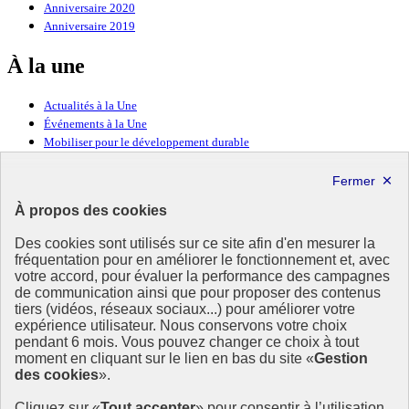
Anniversaire 2020
Anniversaire 2019
À la une
Actualités à la Une
Événements à la Une
Mobiliser pour le développement durable
Forum politique de haut niveau
Lettre d’information ODDyssée vers 2030
À propos des cookies
Ressources
Des cookies sont utilisés sur ce site afin d'en mesurer la
Ressources
fréquentation pour en améliorer le fonctionnement et, avec
votre accord, pour évaluer la performance des campagnes
La Méth’ODD
de communication ainsi que pour proposer des contenus
Gouvernement
tiers (vidéos, réseaux sociaux...) pour améliorer votre
expérience utilisateur. Nous conservons votre choix
Ce site propose l’information de référence concernant l’Agenda
pendant 6 mois. Vous pouvez changer ce choix à tout
2030 et la feuille de route de la France. Il valorise la mobilisation de
moment en cliquant sur le lien en bas du site «
Gestion
tous les acteurs.
des cookies
».
info.gouv.fr
- ouvre une nouvelle fenêtre
Cliquez sur «
Tout accepter
» pour consentir à l’utilisation