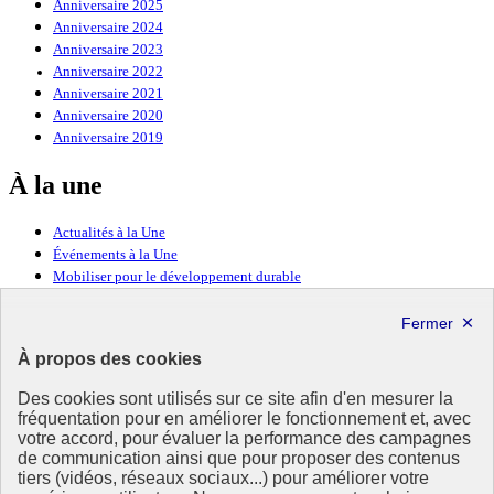
Anniversaire 2025
Anniversaire 2024
Anniversaire 2023
Anniversaire 2022
Anniversaire 2021
Anniversaire 2020
Anniversaire 2019
À la une
Actualités à la Une
Événements à la Une
Mobiliser pour le développement durable
Forum politique de haut niveau
Lettre d’information ODDyssée vers 2030
À propos des cookies
Ressources
Des cookies sont utilisés sur ce site afin d'en mesurer la
fréquentation pour en améliorer le fonctionnement et, avec
Ressources
votre accord, pour évaluer la performance des campagnes
La Méth’ODD
de communication ainsi que pour proposer des contenus
Gouvernement
tiers (vidéos, réseaux sociaux...) pour améliorer votre