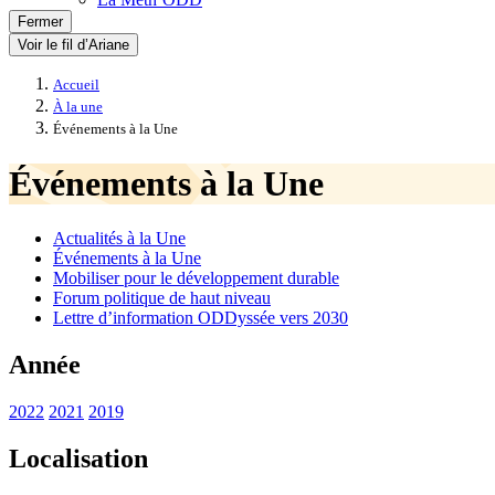
Fermer
Voir le fil d’Ariane
Accueil
À la une
Événements à la Une
Événements à la Une
Actualités à la Une
Événements à la Une
Mobiliser pour le développement durable
Forum politique de haut niveau
Lettre d’information ODDyssée vers 2030
Année
2022
2021
2019
Localisation