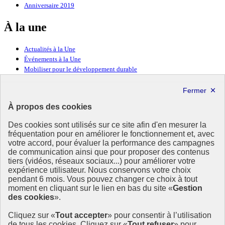
Anniversaire 2019
À la une
Actualités à la Une
Événements à la Une
Mobiliser pour le développement durable
Forum politique de haut niveau
Lettre d’information ODDyssée vers 2030
À propos des cookies
Ressources
Des cookies sont utilisés sur ce site afin d'en mesurer la
Ressources
fréquentation pour en améliorer le fonctionnement et, avec
votre accord, pour évaluer la performance des campagnes
La Méth’ODD
de communication ainsi que pour proposer des contenus
Gouvernement
tiers (vidéos, réseaux sociaux...) pour améliorer votre
expérience utilisateur. Nous conservons votre choix
Ce site propose l’information de référence concernant l’Agenda
pendant 6 mois. Vous pouvez changer ce choix à tout
2030 et la feuille de route de la France. Il valorise la mobilisation de
moment en cliquant sur le lien en bas du site «
Gestion
tous les acteurs.
des cookies
».
info.gouv.fr
- ouvre une nouvelle fenêtre
Cliquez sur «
Tout accepter
» pour consentir à l’utilisation
service-public.fr
- ouvre une nouvelle fenêtre
de tous les cookies. Cliquez sur «
Tout refuser
» pour