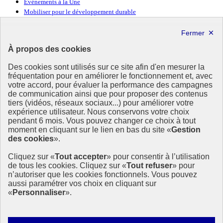
Événements à la Une
Mobiliser pour le développement durable
Forum politique de haut niveau
Lettre d’information ODDyssée vers 2030
À propos des cookies
Ressources
Des cookies sont utilisés sur ce site afin d'en mesurer la
Ressources
fréquentation pour en améliorer le fonctionnement et, avec
votre accord, pour évaluer la performance des campagnes
La Méth’ODD
de communication ainsi que pour proposer des contenus
Gouvernement
tiers (vidéos, réseaux sociaux...) pour améliorer votre
expérience utilisateur. Nous conservons votre choix
Ce site propose l’information de référence concernant l’Agenda
pendant 6 mois. Vous pouvez changer ce choix à tout
2030 et la feuille de route de la France. Il valorise la mobilisation de
moment en cliquant sur le lien en bas du site «
Gestion
tous les acteurs.
des cookies
».
info.gouv.fr
- ouvre une nouvelle fenêtre
Cliquez sur «
Tout accepter
» pour consentir à l’utilisation
service-public.fr
- ouvre une nouvelle fenêtre
de tous les cookies. Cliquez sur «
Tout refuser
» pour
legifrance.gouv.fr
- ouvre une nouvelle fenêtre
n’autoriser que les cookies fonctionnels. Vous pouvez
data.gouv.fr
- ouvre une nouvelle fenêtre
aussi paramétrer vos choix en cliquant sur
«
Personnaliser
».
Plan du site
Accessibilité
Mentions légales