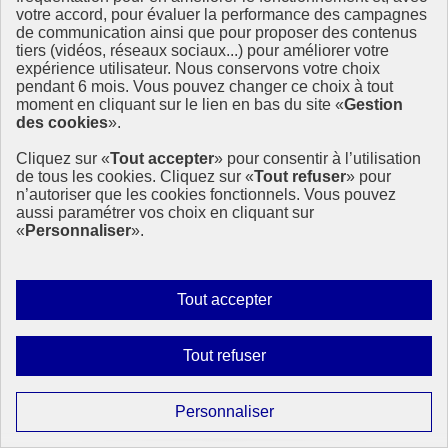
Cette semaine, à travers trois questions, Sophie Mazoué, directrice
votre accord, pour évaluer la performance des campagnes
RSE, partage les raisons de l’engagement de la RATP sur les enjeux
de communication ainsi que pour proposer des contenus
de développement durable.
tiers (vidéos, réseaux sociaux...) pour améliorer votre
expérience utilisateur. Nous conservons votre choix
17 juin 2021 - En France
pendant 6 mois. Vous pouvez changer ce choix à tout
moment en cliquant sur le lien en bas du site «
Gestion
des cookies
».
Cliquez sur «
Tout accepter
» pour consentir à l’utilisation
de tous les cookies. Cliquez sur «
Tout refuser
» pour
n’autoriser que les cookies fonctionnels. Vous pouvez
aussi paramétrer vos choix en cliquant sur
«
Personnaliser
».
Autoriser
Tout accepter
tous
les
Interdire
Tout refuser
cookies
tous
les
Paramétrer
Personnaliser
cookies
les