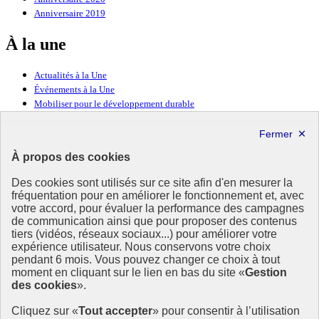
Anniversaire 2019
À la une
Actualités à la Une
Événements à la Une
Mobiliser pour le développement durable
Forum politique de haut niveau
Lettre d’information ODDyssée vers 2030
À propos des cookies
Ressources
Des cookies sont utilisés sur ce site afin d'en mesurer la
Ressources
fréquentation pour en améliorer le fonctionnement et, avec
votre accord, pour évaluer la performance des campagnes
La Méth’ODD
de communication ainsi que pour proposer des contenus
Gouvernement
tiers (vidéos, réseaux sociaux...) pour améliorer votre
expérience utilisateur. Nous conservons votre choix
Ce site propose l’information de référence concernant l’Agenda
pendant 6 mois. Vous pouvez changer ce choix à tout
2030 et la feuille de route de la France. Il valorise la mobilisation de
moment en cliquant sur le lien en bas du site «
Gestion
tous les acteurs.
des cookies
».
info.gouv.fr
- ouvre une nouvelle fenêtre
Cliquez sur «
Tout accepter
» pour consentir à l’utilisation