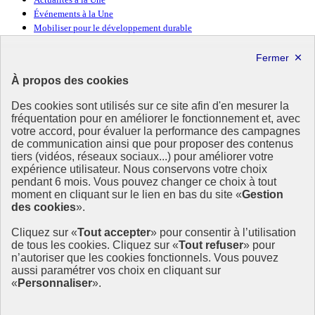
Actualités à la Une
Événements à la Une
Mobiliser pour le développement durable
Forum politique de haut niveau
Lettre d’information ODDyssée vers 2030
À propos des cookies
Ressources
Des cookies sont utilisés sur ce site afin d'en mesurer la
fréquentation pour en améliorer le fonctionnement et, avec
Ressources
votre accord, pour évaluer la performance des campagnes
La Méth’ODD
de communication ainsi que pour proposer des contenus
Gouvernement
tiers (vidéos, réseaux sociaux...) pour améliorer votre
expérience utilisateur. Nous conservons votre choix
Ce site propose l’information de référence concernant l’Agenda
pendant 6 mois. Vous pouvez changer ce choix à tout
2030 et la feuille de route de la France. Il valorise la mobilisation de
moment en cliquant sur le lien en bas du site «
Gestion
tous les acteurs.
des cookies
».
info.gouv.fr
- ouvre une nouvelle fenêtre
Cliquez sur «
Tout accepter
» pour consentir à l’utilisation
service-public.fr
- ouvre une nouvelle fenêtre
de tous les cookies. Cliquez sur «
Tout refuser
» pour
legifrance.gouv.fr
- ouvre une nouvelle fenêtre
n’autoriser que les cookies fonctionnels. Vous pouvez
data.gouv.fr
- ouvre une nouvelle fenêtre
aussi paramétrer vos choix en cliquant sur
«
Personnaliser
».
Plan du site
Accessibilité