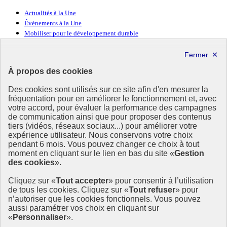
Actualités à la Une
Événements à la Une
Mobiliser pour le développement durable
Forum politique de haut niveau
Lettre d’information ODDyssée vers 2030
À propos des cookies
Ressources
Des cookies sont utilisés sur ce site afin d'en mesurer la
fréquentation pour en améliorer le fonctionnement et, avec
Ressources
votre accord, pour évaluer la performance des campagnes
La Méth’ODD
de communication ainsi que pour proposer des contenus
Gouvernement
tiers (vidéos, réseaux sociaux...) pour améliorer votre
expérience utilisateur. Nous conservons votre choix
Ce site propose l’information de référence concernant l’Agenda
pendant 6 mois. Vous pouvez changer ce choix à tout
2030 et la feuille de route de la France. Il valorise la mobilisation de
moment en cliquant sur le lien en bas du site «
Gestion
tous les acteurs.
des cookies
».
info.gouv.fr
- ouvre une nouvelle fenêtre
Cliquez sur «
Tout accepter
» pour consentir à l’utilisation
service-public.fr
- ouvre une nouvelle fenêtre
de tous les cookies. Cliquez sur «
Tout refuser
» pour
legifrance.gouv.fr
- ouvre une nouvelle fenêtre
n’autoriser que les cookies fonctionnels. Vous pouvez
data.gouv.fr
- ouvre une nouvelle fenêtre
aussi paramétrer vos choix en cliquant sur
«
Personnaliser
».
Plan du site