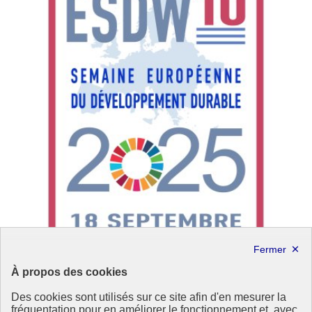
À propos des cookies
Un webinaire pour passer à l’action : rendez-vous le
Des cookies sont utilisés sur ce site afin d'en mesurer la
12 juin pour rejoindre la dynamique de la SEDD
fréquentation pour en améliorer le fonctionnement et, avec