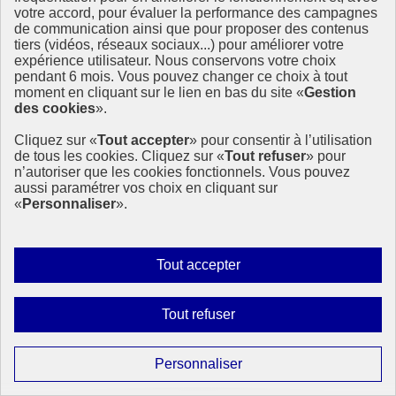
2025
votre accord, pour évaluer la performance des campagnes
de communication ainsi que pour proposer des contenus
tiers (vidéos, réseaux sociaux...) pour améliorer votre
Vous souhaitez inscrire un projet à la SEDD 2025 ou en savoir plus
expérience utilisateur. Nous conservons votre choix
sur cette initiative européenne ? Ne manquez pas le webinaire du 12
pendant 6 mois. Vous pouvez changer ce choix à tout
juin à 13h30, conçu pour vous guider pas à pas dans votre démarche
moment en cliquant sur le lien en bas du site «
Gestion
et vous inspirer grâce à des témoignages concrets.
des cookies
».
21 mai 2025 - En France
Cliquez sur «
Tout accepter
» pour consentir à l’utilisation
de tous les cookies. Cliquez sur «
Tout refuser
» pour
n’autoriser que les cookies fonctionnels. Vous pouvez
aussi paramétrer vos choix en cliquant sur
«
Personnaliser
».
Autoriser
Tout accepter
tous
les
Interdire
Tout refuser
cookies
tous
les
Paramétrer
Personnaliser
cookies
les