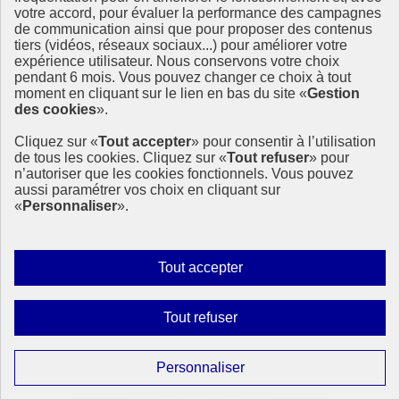
Cette semaine, à travers trois questions, Sophie Mazoué, directrice
votre accord, pour évaluer la performance des campagnes
RSE, partage les raisons de l’engagement de la RATP sur les enjeux
de communication ainsi que pour proposer des contenus
de développement durable.
tiers (vidéos, réseaux sociaux...) pour améliorer votre
expérience utilisateur. Nous conservons votre choix
17 juin 2021 - En France
pendant 6 mois. Vous pouvez changer ce choix à tout
moment en cliquant sur le lien en bas du site «
Gestion
des cookies
».
Cliquez sur «
Tout accepter
» pour consentir à l’utilisation
de tous les cookies. Cliquez sur «
Tout refuser
» pour
n’autoriser que les cookies fonctionnels. Vous pouvez
aussi paramétrer vos choix en cliquant sur
«
Personnaliser
».
Autoriser
Tout accepter
tous
les
Interdire
Tout refuser
cookies
tous
les
Paramétrer
Personnaliser
cookies
les