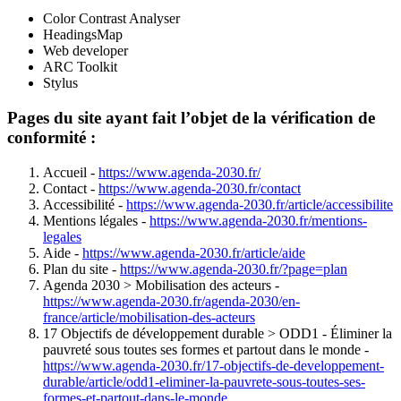
Color Contrast Analyser
HeadingsMap​
Web developer​
ARC Toolkit
Stylus
Pages du site ayant fait l’objet de la vérification de
conformité :
Accueil -
https://www.agenda-2030.fr/
Contact -
https://www.agenda-2030.fr/contact
Accessibilité -
https://www.agenda-2030.fr/article/accessibilite
Mentions légales -
https://www.agenda-2030.fr/mentions-
legales
Aide -
https://www.agenda-2030.fr/article/aide
Plan du site -
https://www.agenda-2030.fr/?page=plan
Agenda 2030 > Mobilisation des acteurs -
https://www.agenda-2030.fr/agenda-2030/en-
france/article/mobilisation-des-acteurs
17 Objectifs de développement durable > ODD1 - Éliminer la
pauvreté sous toutes ses formes et partout dans le monde -
https://www.agenda-2030.fr/17-objectifs-de-developpement-
durable/article/odd1-eliminer-la-pauvrete-sous-toutes-ses-
formes-et-partout-dans-le-monde