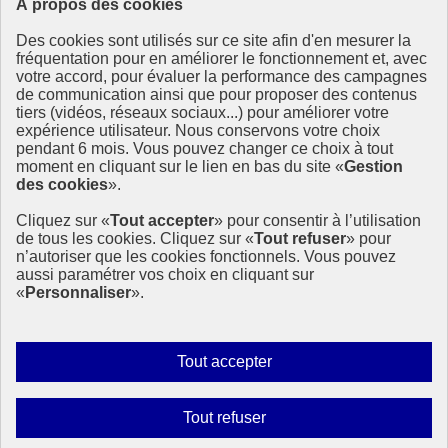
À propos des cookies
Ressources
Des cookies sont utilisés sur ce site afin d'en mesurer la
fréquentation pour en améliorer le fonctionnement et, avec
Ressources
votre accord, pour évaluer la performance des campagnes
La Méth’ODD
de communication ainsi que pour proposer des contenus
Gouvernement
tiers (vidéos, réseaux sociaux...) pour améliorer votre
expérience utilisateur. Nous conservons votre choix
Ce site propose l’information de référence concernant l’Agenda
pendant 6 mois. Vous pouvez changer ce choix à tout
2030 et la feuille de route de la France. Il valorise la mobilisation de
moment en cliquant sur le lien en bas du site «
Gestion
tous les acteurs.
des cookies
».
info.gouv.fr
- ouvre une nouvelle fenêtre
Cliquez sur «
Tout accepter
» pour consentir à l’utilisation
service-public.fr
- ouvre une nouvelle fenêtre
de tous les cookies. Cliquez sur «
Tout refuser
» pour
legifrance.gouv.fr
- ouvre une nouvelle fenêtre
n’autoriser que les cookies fonctionnels. Vous pouvez
data.gouv.fr
- ouvre une nouvelle fenêtre
aussi paramétrer vos choix en cliquant sur
«
Personnaliser
».
Plan du site
Accessibilité
Mentions légales
Qui sommes-nous ?
Autoriser
Tout accepter
Aide
tous
Contact
les
Gestion des cookies
Interdire
Tout refuser
cookies
Paramètres d’affichage
tous