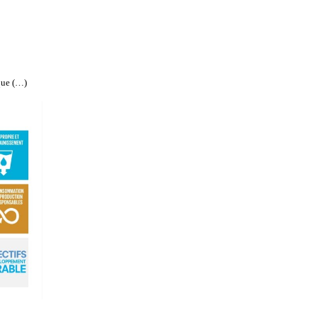
que (…)