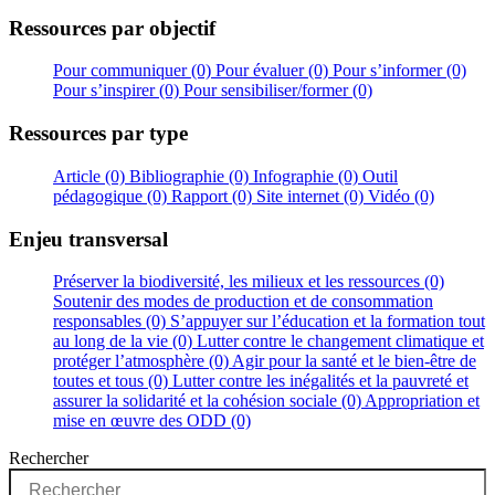
Ressources par objectif
Pour communiquer (0)
Pour évaluer (0)
Pour s’informer (0)
Pour s’inspirer (0)
Pour sensibiliser/former (0)
Ressources par type
Article (0)
Bibliographie (0)
Infographie (0)
Outil
pédagogique (0)
Rapport (0)
Site internet (0)
Vidéo (0)
Enjeu transversal
Préserver la biodiversité, les milieux et les ressources (0)
Soutenir des modes de production et de consommation
responsables (0)
S’appuyer sur l’éducation et la formation tout
au long de la vie (0)
Lutter contre le changement climatique et
protéger l’atmosphère (0)
Agir pour la santé et le bien-être de
toutes et tous (0)
Lutter contre les inégalités et la pauvreté et
assurer la solidarité et la cohésion sociale (0)
Appropriation et
mise en œuvre des ODD (0)
Rechercher