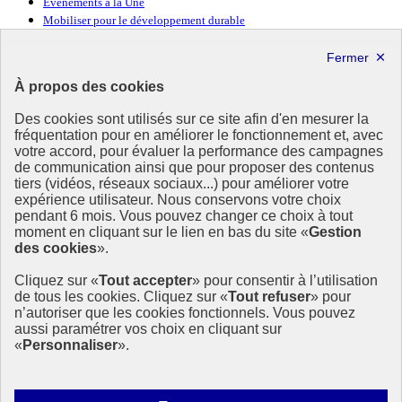
Événements à la Une
Mobiliser pour le développement durable
Forum politique de haut niveau
Lettre d’information ODDyssée vers 2030
À propos des cookies
Ressources
Des cookies sont utilisés sur ce site afin d'en mesurer la
fréquentation pour en améliorer le fonctionnement et, avec
Ressources
votre accord, pour évaluer la performance des campagnes
La Méth’ODD
de communication ainsi que pour proposer des contenus
Gouvernement
tiers (vidéos, réseaux sociaux...) pour améliorer votre
expérience utilisateur. Nous conservons votre choix
Ce site propose l’information de référence concernant l’Agenda
pendant 6 mois. Vous pouvez changer ce choix à tout
2030 et la feuille de route de la France. Il valorise la mobilisation de
moment en cliquant sur le lien en bas du site «
Gestion
tous les acteurs.
des cookies
».
info.gouv.fr
- ouvre une nouvelle fenêtre
Cliquez sur «
Tout accepter
» pour consentir à l’utilisation
service-public.fr
- ouvre une nouvelle fenêtre
de tous les cookies. Cliquez sur «
Tout refuser
» pour
legifrance.gouv.fr
- ouvre une nouvelle fenêtre
n’autoriser que les cookies fonctionnels. Vous pouvez
data.gouv.fr
- ouvre une nouvelle fenêtre
aussi paramétrer vos choix en cliquant sur
«
Personnaliser
».
Plan du site
Accessibilité
Mentions légales