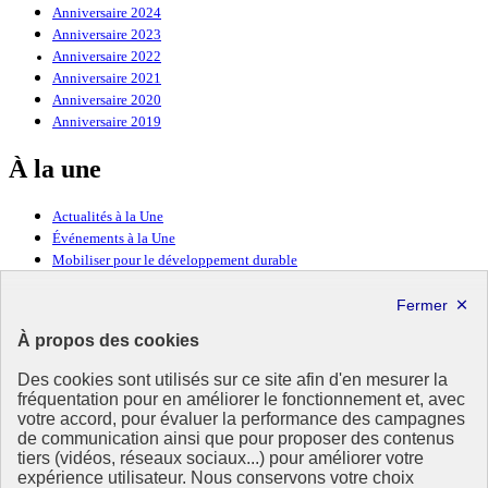
Anniversaire 2024
Anniversaire 2023
Anniversaire 2022
Anniversaire 2021
Anniversaire 2020
Anniversaire 2019
À la une
Actualités à la Une
Événements à la Une
Mobiliser pour le développement durable
Forum politique de haut niveau
Lettre d’information ODDyssée vers 2030
À propos des cookies
Ressources
Des cookies sont utilisés sur ce site afin d'en mesurer la
fréquentation pour en améliorer le fonctionnement et, avec
Ressources
votre accord, pour évaluer la performance des campagnes
La Méth’ODD
de communication ainsi que pour proposer des contenus
Gouvernement
tiers (vidéos, réseaux sociaux...) pour améliorer votre
expérience utilisateur. Nous conservons votre choix