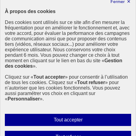
Lettre d’information ODDyssée vers 2030
À propos des cookies
Ressources
Des cookies sont utilisés sur ce site afin d'en mesurer la
Ressources
fréquentation pour en améliorer le fonctionnement et, avec
votre accord, pour évaluer la performance des campagnes
La Méth’ODD
de communication ainsi que pour proposer des contenus
Gouvernement
tiers (vidéos, réseaux sociaux...) pour améliorer votre
expérience utilisateur. Nous conservons votre choix
Ce site propose l’information de référence concernant l’Agenda
pendant 6 mois. Vous pouvez changer ce choix à tout
2030 et la feuille de route de la France. Il valorise la mobilisation de
moment en cliquant sur le lien en bas du site «
Gestion
tous les acteurs.
des cookies
».
info.gouv.fr
- ouvre une nouvelle fenêtre
Cliquez sur «
Tout accepter
» pour consentir à l’utilisation
service-public.fr
- ouvre une nouvelle fenêtre
de tous les cookies. Cliquez sur «
Tout refuser
» pour
legifrance.gouv.fr
- ouvre une nouvelle fenêtre
n’autoriser que les cookies fonctionnels. Vous pouvez
data.gouv.fr
- ouvre une nouvelle fenêtre
aussi paramétrer vos choix en cliquant sur
«
Personnaliser
».
Plan du site
Accessibilité
Mentions légales
Qui sommes-nous ?
Autoriser
Tout accepter
Aide
tous
Contact
les
Gestion des cookies