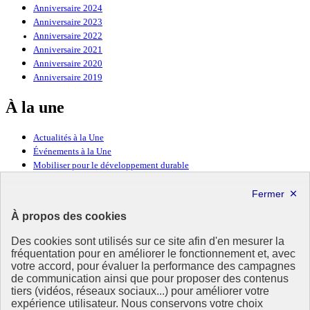
Anniversaire 2024
Anniversaire 2023
Anniversaire 2022
Anniversaire 2021
Anniversaire 2020
Anniversaire 2019
À la une
Actualités à la Une
Événements à la Une
Mobiliser pour le développement durable
Forum politique de haut niveau
Lettre d’information ODDyssée vers 2030
À propos des cookies
Ressources
Des cookies sont utilisés sur ce site afin d'en mesurer la
fréquentation pour en améliorer le fonctionnement et, avec
Ressources
votre accord, pour évaluer la performance des campagnes
La Méth’ODD
de communication ainsi que pour proposer des contenus
Gouvernement
tiers (vidéos, réseaux sociaux...) pour améliorer votre
expérience utilisateur. Nous conservons votre choix