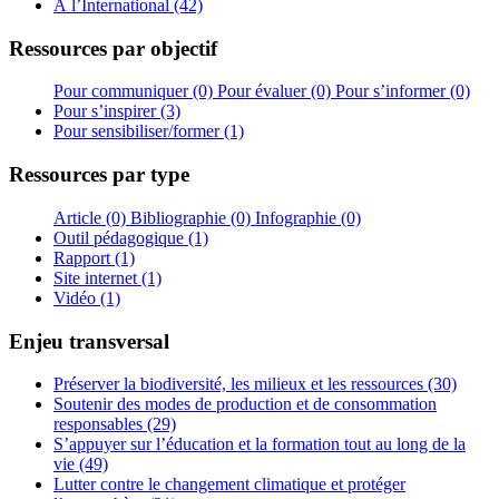
À l’International (42)
Ressources par objectif
Pour communiquer (0)
Pour évaluer (0)
Pour s’informer (0)
Pour s’inspirer (3)
Pour sensibiliser/former (1)
Ressources par type
Article (0)
Bibliographie (0)
Infographie (0)
Outil pédagogique (1)
Rapport (1)
Site internet (1)
Vidéo (1)
Enjeu transversal
Préserver la biodiversité, les milieux et les ressources (30)
Soutenir des modes de production et de consommation
responsables (29)
S’appuyer sur l’éducation et la formation tout au long de la
vie (49)
Lutter contre le changement climatique et protéger