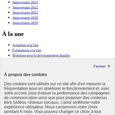
Anniversaire 2023
Anniversaire 2022
Anniversaire 2021
Anniversaire 2020
Anniversaire 2019
À la une
Actualités à la Une
Événements à la Une
Mobiliser pour le développement durable
Forum politique de haut niveau
Lettre d’information ODDyssée vers 2030
À propos des cookies
Ressources
Des cookies sont utilisés sur ce site afin d'en mesurer la
fréquentation pour en améliorer le fonctionnement et, avec
Ressources
votre accord, pour évaluer la performance des campagnes
La Méth’ODD
de communication ainsi que pour proposer des contenus
Gouvernement
tiers (vidéos, réseaux sociaux...) pour améliorer votre
expérience utilisateur. Nous conservons votre choix
Ce site propose l’information de référence concernant l’Agenda
pendant 6 mois. Vous pouvez changer ce choix à tout