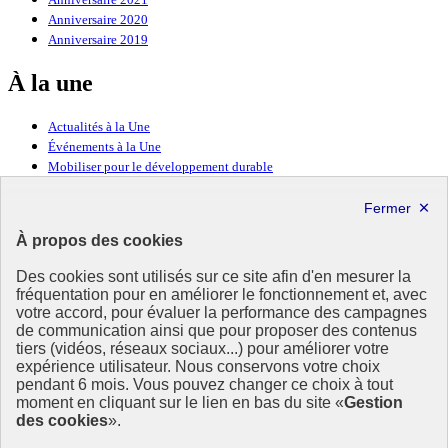
Anniversaire 2020
Anniversaire 2019
À la une
Actualités à la Une
Événements à la Une
Mobiliser pour le développement durable
Forum politique de haut niveau
Lettre d’information ODDyssée vers 2030
À propos des cookies
Ressources
Des cookies sont utilisés sur ce site afin d'en mesurer la
fréquentation pour en améliorer le fonctionnement et, avec
Ressources
votre accord, pour évaluer la performance des campagnes
La Méth’ODD
de communication ainsi que pour proposer des contenus
Gouvernement
tiers (vidéos, réseaux sociaux...) pour améliorer votre
expérience utilisateur. Nous conservons votre choix
Ce site propose l’information de référence concernant l’Agenda
pendant 6 mois. Vous pouvez changer ce choix à tout
2030 et la feuille de route de la France. Il valorise la mobilisation de
moment en cliquant sur le lien en bas du site «
Gestion
tous les acteurs.
des cookies
».