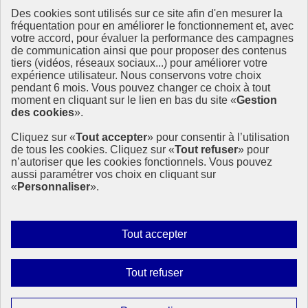
Des cookies sont utilisés sur ce site afin d'en mesurer la
Ressources
fréquentation pour en améliorer le fonctionnement et, avec
votre accord, pour évaluer la performance des campagnes
La Méth’ODD
de communication ainsi que pour proposer des contenus
Gouvernement
tiers (vidéos, réseaux sociaux...) pour améliorer votre
expérience utilisateur. Nous conservons votre choix
Ce site propose l’information de référence concernant l’Agenda
pendant 6 mois. Vous pouvez changer ce choix à tout
2030 et la feuille de route de la France. Il valorise la mobilisation de
moment en cliquant sur le lien en bas du site «
Gestion
tous les acteurs.
des cookies
».
info.gouv.fr
- ouvre une nouvelle fenêtre
Cliquez sur «
Tout accepter
» pour consentir à l’utilisation
service-public.fr
- ouvre une nouvelle fenêtre
de tous les cookies. Cliquez sur «
Tout refuser
» pour
legifrance.gouv.fr
- ouvre une nouvelle fenêtre
n’autoriser que les cookies fonctionnels. Vous pouvez
data.gouv.fr
- ouvre une nouvelle fenêtre
aussi paramétrer vos choix en cliquant sur
«
Personnaliser
».
Plan du site
Accessibilité
Mentions légales
Qui sommes-nous ?
Autoriser
Tout accepter
Aide
tous
Contact
les
Gestion des cookies
Interdire
Tout refuser
Paramètres d’affichage
cookies
tous
les
Sauf mention contraire, tous les contenus de ce site sont sous