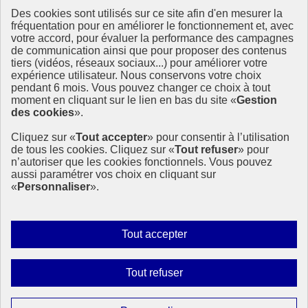
Des cookies sont utilisés sur ce site afin d'en mesurer la
Ressources
fréquentation pour en améliorer le fonctionnement et, avec
votre accord, pour évaluer la performance des campagnes
La Méth’ODD
de communication ainsi que pour proposer des contenus
Gouvernement
tiers (vidéos, réseaux sociaux...) pour améliorer votre
expérience utilisateur. Nous conservons votre choix
Ce site propose l’information de référence concernant l’Agenda
pendant 6 mois. Vous pouvez changer ce choix à tout
2030 et la feuille de route de la France. Il valorise la mobilisation de
moment en cliquant sur le lien en bas du site «
Gestion
tous les acteurs.
des cookies
».
info.gouv.fr
- ouvre une nouvelle fenêtre
Cliquez sur «
Tout accepter
» pour consentir à l’utilisation
service-public.fr
- ouvre une nouvelle fenêtre
de tous les cookies. Cliquez sur «
Tout refuser
» pour
legifrance.gouv.fr
- ouvre une nouvelle fenêtre
n’autoriser que les cookies fonctionnels. Vous pouvez
data.gouv.fr
- ouvre une nouvelle fenêtre
aussi paramétrer vos choix en cliquant sur
«
Personnaliser
».
Plan du site
Accessibilité
Mentions légales
Qui sommes-nous ?
Autoriser
Tout accepter
Aide
tous
Contact
les
Gestion des cookies
Interdire
Tout refuser
Paramètres d’affichage
cookies
tous
les
Sauf mention contraire, tous les contenus de ce site sont sous