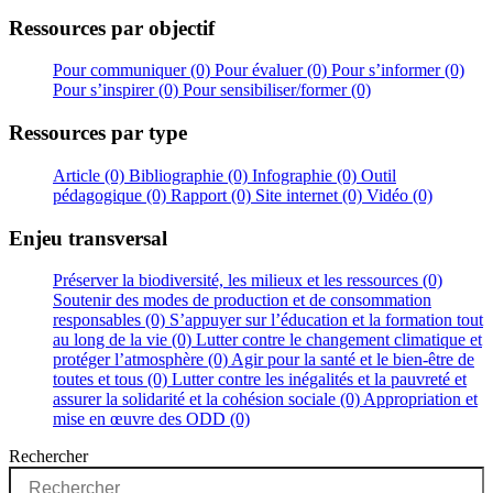
Ressources par objectif
Pour communiquer (0)
Pour évaluer (0)
Pour s’informer (0)
Pour s’inspirer (0)
Pour sensibiliser/former (0)
Ressources par type
Article (0)
Bibliographie (0)
Infographie (0)
Outil
pédagogique (0)
Rapport (0)
Site internet (0)
Vidéo (0)
Enjeu transversal
Préserver la biodiversité, les milieux et les ressources (0)
Soutenir des modes de production et de consommation
responsables (0)
S’appuyer sur l’éducation et la formation tout
au long de la vie (0)
Lutter contre le changement climatique et
protéger l’atmosphère (0)
Agir pour la santé et le bien-être de
toutes et tous (0)
Lutter contre les inégalités et la pauvreté et
assurer la solidarité et la cohésion sociale (0)
Appropriation et
mise en œuvre des ODD (0)
Rechercher