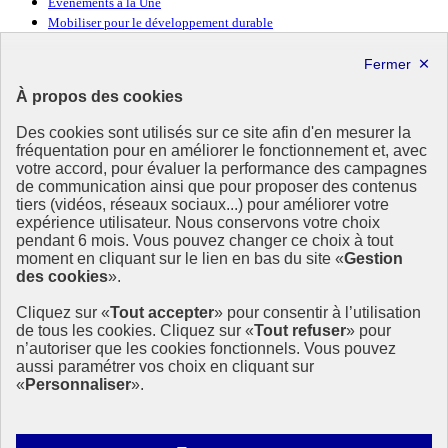
Événements à la Une
Mobiliser pour le développement durable
Forum politique de haut niveau
Lettre d’information ODDyssée vers 2030
À propos des cookies
Ressources
Des cookies sont utilisés sur ce site afin d'en mesurer la
fréquentation pour en améliorer le fonctionnement et, avec
Ressources
votre accord, pour évaluer la performance des campagnes
La Méth’ODD
de communication ainsi que pour proposer des contenus
Gouvernement
tiers (vidéos, réseaux sociaux...) pour améliorer votre
expérience utilisateur. Nous conservons votre choix
Ce site propose l’information de référence concernant l’Agenda
pendant 6 mois. Vous pouvez changer ce choix à tout
2030 et la feuille de route de la France. Il valorise la mobilisation de
moment en cliquant sur le lien en bas du site «
Gestion
tous les acteurs.
des cookies
».
info.gouv.fr
- ouvre une nouvelle fenêtre
Cliquez sur «
Tout accepter
» pour consentir à l’utilisation
service-public.fr
- ouvre une nouvelle fenêtre
de tous les cookies. Cliquez sur «
Tout refuser
» pour
legifrance.gouv.fr
- ouvre une nouvelle fenêtre
n’autoriser que les cookies fonctionnels. Vous pouvez
data.gouv.fr
- ouvre une nouvelle fenêtre
aussi paramétrer vos choix en cliquant sur
«
Personnaliser
».
Plan du site
Accessibilité
Mentions légales