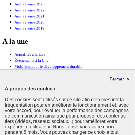
Anniversaire 2023
Anniversaire 2022
Anniversaire 2021
Anniversaire 2020
Anniversaire 2019
À la une
Actualités à la Une
Événements à la Une
Mobiliser pour le développement durable
Forum politique de haut niveau
Lettre d’information ODDyssée vers 2030
À propos des cookies
Ressources
Des cookies sont utilisés sur ce site afin d'en mesurer la
fréquentation pour en améliorer le fonctionnement et, avec
Ressources
votre accord, pour évaluer la performance des campagnes
La Méth’ODD
de communication ainsi que pour proposer des contenus
Gouvernement
tiers (vidéos, réseaux sociaux...) pour améliorer votre
expérience utilisateur. Nous conservons votre choix
Ce site propose l’information de référence concernant l’Agenda
pendant 6 mois. Vous pouvez changer ce choix à tout