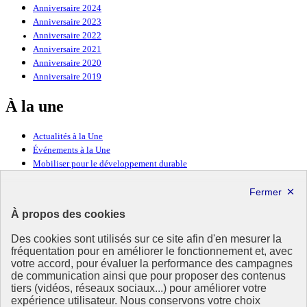
Anniversaire 2024
Anniversaire 2023
Anniversaire 2022
Anniversaire 2021
Anniversaire 2020
Anniversaire 2019
À la une
Actualités à la Une
Événements à la Une
Mobiliser pour le développement durable
Forum politique de haut niveau
Lettre d’information ODDyssée vers 2030
À propos des cookies
Ressources
Des cookies sont utilisés sur ce site afin d'en mesurer la
fréquentation pour en améliorer le fonctionnement et, avec
Ressources
votre accord, pour évaluer la performance des campagnes
La Méth’ODD
de communication ainsi que pour proposer des contenus
Gouvernement
tiers (vidéos, réseaux sociaux...) pour améliorer votre
expérience utilisateur. Nous conservons votre choix