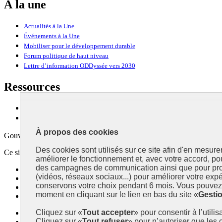
À la une
Actualités à la Une
Événements à la Une
Mobiliser pour le développement durable
Forum politique de haut niveau
Lettre d’information ODDyssée vers 2030
Ressources
Ressources
La Méth’ODD
À propos des cookies
Gouvernement
Des cookies sont utilisés sur ce site afin d'en mesure
Ce site propose l’information de référence concernant l’Agenda 2030 et l
améliorer le fonctionnement et, avec votre accord, p
des campagnes de communication ainsi que pour pro
info.gouv.fr
- ouvre une nouvelle fenêtre
(vidéos, réseaux sociaux...) pour améliorer votre expé
service-public.fr
- ouvre une nouvelle fenêtre
conservons votre choix pendant 6 mois. Vous pouvez 
legifrance.gouv.fr
- ouvre une nouvelle fenêtre
moment en cliquant sur le lien en bas du site «
Gesti
data.gouv.fr
- ouvre une nouvelle fenêtre
Cliquez sur «
Tout accepter
» pour consentir à l’utili
Plan du site
Cliquez sur «
Tout refuser
» pour n’autoriser que les
Accessibilité