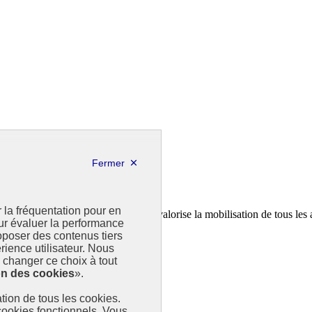
r la fréquentation pour en
a feuille de route de la France. Il valorise la mobilisation de tous les 
our évaluer la performance
poser des contenus tiers
rience utilisateur. Nous
changer ce choix à tout
on des cookies
».
sation de tous les cookies.
 cookies fonctionnels. Vous