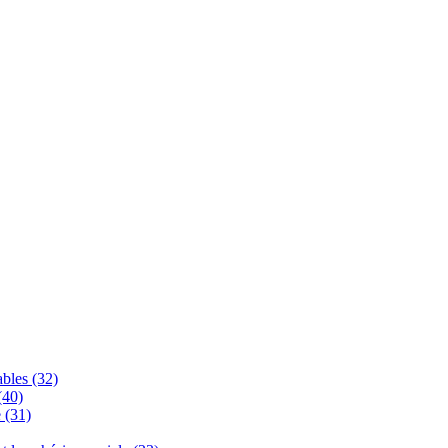
bles (32)
(40)
 (31)