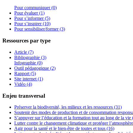
Pour communiquer (0)
Pour évaluer (1)
Pour s’informer (5)
Pour s’inspirer (10)
Pour sensibiliser/former (3)
Ressources par type
Article (7)
Bibliographie (3)
Infographie (0)
Outil pédagogique (2)
Rapport (5)
Site internet (1)
Vidéo (4)
Enjeu transversal
Préserver la biodiversité, les milieux et les ressources (31)
Soutenir des modes de production et de consommation responsa
S’appuyer sur l’éducation et la formation tout au long de la vie 
Lutter contre le changement climatique et protéger l’atmosphère
Agir pour la santé et le bien-être de toutes et tous (16)