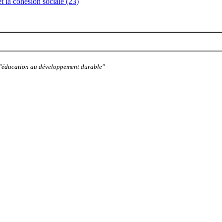
 et la cohésion sociale (23)
: "éducation au développement durable"