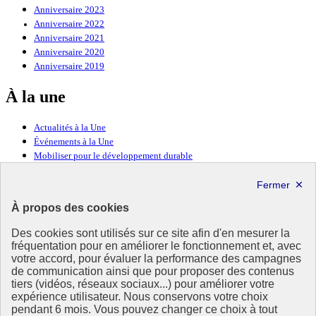
Anniversaire 2023
Anniversaire 2022
Anniversaire 2021
Anniversaire 2020
Anniversaire 2019
À la une
Actualités à la Une
Événements à la Une
Mobiliser pour le développement durable
Forum politique de haut niveau
Lettre d’information ODDyssée vers 2030
À propos des cookies
Ressources
Des cookies sont utilisés sur ce site afin d'en mesurer la
fréquentation pour en améliorer le fonctionnement et, avec
Ressources
votre accord, pour évaluer la performance des campagnes
La Méth’ODD
de communication ainsi que pour proposer des contenus
Gouvernement
tiers (vidéos, réseaux sociaux...) pour améliorer votre
expérience utilisateur. Nous conservons votre choix
Ce site propose l’information de référence concernant l’Agenda
pendant 6 mois. Vous pouvez changer ce choix à tout